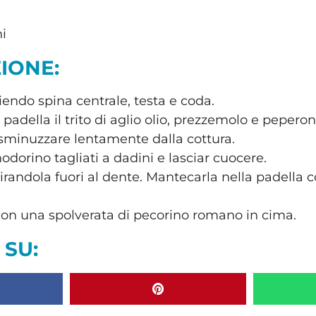
i
IONE:
gliendo spina centrale, testa e coda.
 padella il trito di aglio olio, prezzemolo e peper
le sminuzzare lentamente dalla cottura.
dorino tagliati a dadini e lasciar cuocere.
tirandola fuori al dente. Mantecarla nella padella co
 con una spolverata di pecorino romano in cima.
 SU: