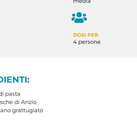
media
DOSI PER
4 persone
IENTI:
i pasta
resche di Anzio
ano grattugiato