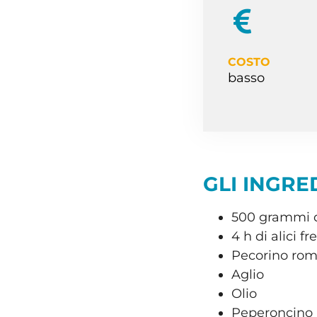
COSTO
basso
GLI INGRED
500 grammi d
4 h di alici f
Pecorino rom
Aglio
Olio
Peperoncino